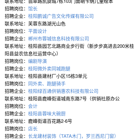
联系地址：翡翠路凯旋城7栋103门面萌卡纳儿童绘本
招聘岗位：
馆长
招聘企业：
桂阳鹏诚广告文化传媒有限公司
联系地址：芙蓉东路湖光山色
招聘岗位：
平面设计
招聘企业：
郴州市蓉城信息科技有限公司
联系地址：桂阳县园艺北路商业步行街（新步步高进去200米桂
阳县益农信息社运营中心）
招聘岗位：
编剧导演
招聘企业：
桂阳微外卖同城跑腿
联系地址：桂阳县建材厂小区15栋3单元
招聘岗位：
同外卖、跑腿骑手
招聘企业：
桂阳绿百通供销惠农科技有限公司
联系地址：桂阳县鹿峰街道城南东路7号（供销社原办公
招聘岗位：
会计
招聘企业：
桂阳县蓉味大碗厨
联系地址：鹿峰街道百花路2-6号
招聘岗位：
店长
招聘企业：
长龙建材装饰（TATA木门，罗兰西尼门窗）