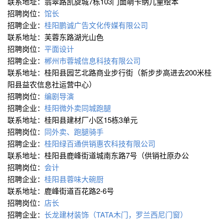
联系地址：翡翠路凯旋城7栋103门面萌卡纳儿童绘本
招聘岗位：
馆长
招聘企业：
桂阳鹏诚广告文化传媒有限公司
联系地址：芙蓉东路湖光山色
招聘岗位：
平面设计
招聘企业：
郴州市蓉城信息科技有限公司
联系地址：桂阳县园艺北路商业步行街（新步步高进去200米桂
阳县益农信息社运营中心）
招聘岗位：
编剧导演
招聘企业：
桂阳微外卖同城跑腿
联系地址：桂阳县建材厂小区15栋3单元
招聘岗位：
同外卖、跑腿骑手
招聘企业：
桂阳绿百通供销惠农科技有限公司
联系地址：桂阳县鹿峰街道城南东路7号（供销社原办公
招聘岗位：
会计
招聘企业：
桂阳县蓉味大碗厨
联系地址：鹿峰街道百花路2-6号
招聘岗位：
店长
招聘企业：
长龙建材装饰（TATA木门，罗兰西尼门窗）