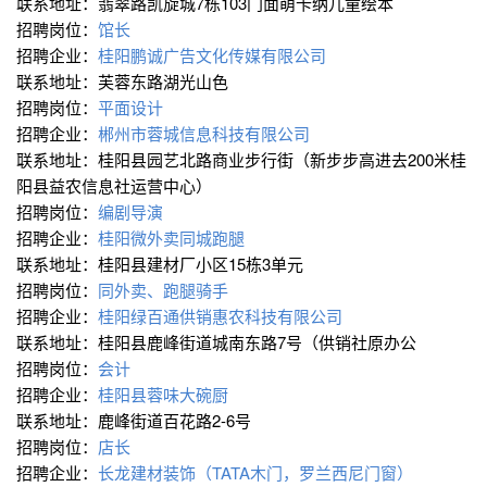
联系地址：翡翠路凯旋城7栋103门面萌卡纳儿童绘本
招聘岗位：
馆长
招聘企业：
桂阳鹏诚广告文化传媒有限公司
联系地址：芙蓉东路湖光山色
招聘岗位：
平面设计
招聘企业：
郴州市蓉城信息科技有限公司
联系地址：桂阳县园艺北路商业步行街（新步步高进去200米桂
阳县益农信息社运营中心）
招聘岗位：
编剧导演
招聘企业：
桂阳微外卖同城跑腿
联系地址：桂阳县建材厂小区15栋3单元
招聘岗位：
同外卖、跑腿骑手
招聘企业：
桂阳绿百通供销惠农科技有限公司
联系地址：桂阳县鹿峰街道城南东路7号（供销社原办公
招聘岗位：
会计
招聘企业：
桂阳县蓉味大碗厨
联系地址：鹿峰街道百花路2-6号
招聘岗位：
店长
招聘企业：
长龙建材装饰（TATA木门，罗兰西尼门窗）