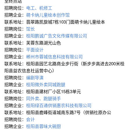
至终点站
招聘岗位：
电工、机修工
招聘企业：
萌卡纳儿童绘本创作馆
联系地址：翡翠路凯旋城7栋103门面萌卡纳儿童绘本
招聘岗位：
馆长
招聘企业：
桂阳鹏诚广告文化传媒有限公司
联系地址：芙蓉东路湖光山色
招聘岗位：
平面设计
招聘企业：
郴州市蓉城信息科技有限公司
联系地址：桂阳县园艺北路商业步行街（新步步高进去200米桂
阳县益农信息社运营中心）
招聘岗位：
编剧导演
招聘企业：
桂阳微外卖同城跑腿
联系地址：桂阳县建材厂小区15栋3单元
招聘岗位：
同外卖、跑腿骑手
招聘企业：
桂阳绿百通供销惠农科技有限公司
联系地址：桂阳县鹿峰街道城南东路7号（供销社原办公
招聘岗位：
会计
招聘企业：
桂阳县蓉味大碗厨