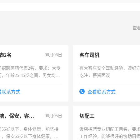
查
表2名
08月06日
客车司机
司招聘医药代表2名，要求：大专
有大客车安全驾驶经验，遵纪
，年龄25-45岁之间，男女均
吃注，薪资面议
要具有营销经验，从事过医药代
有医学资质的优先，底薪+绩效，
看联系方式
查看联系方式
。
急招保洁，保安，客服，工程
08月05日
切配工
求55岁以下，身体健康，能坚持
饭店招聘专业切配工两名，要
作，保安55岁以下身体健康，有
工作经验，能够很好的协助厨