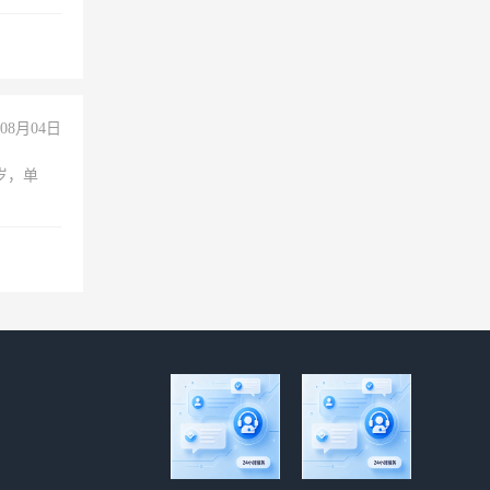
00-
08月04日
周岁，单