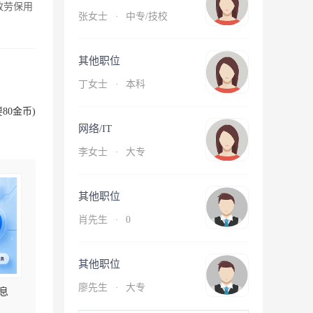
放劳保用
张女士
·
中专/技校
其他职位
丁女士
·
本科
80金币)
网络/IT
李女士
·
大专
其他职位
肖先生
·
0
其他职位
廖先生
·
大专
息