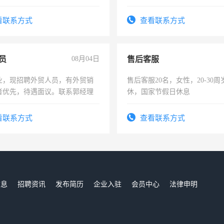
形象端庄，遵纪守法，无犯罪记
作。包吃住，每月有公休，工资35
服要求45岁以下高中以上文化，
4500。
看联系方式
查看联系方式
工作认真，性格开朗有良好沟通
工程，懂水电维修。
员
08月04日
售后客服
业，现招聘外贸人员，有外贸销
售后客服20名，女性，20-30
者优先，待遇面议。联系郭经理
休，国家节假日休息
看联系方式
查看联系方式
信息
招聘资讯
发布简历
企业入驻
会员中心
法律申明
们