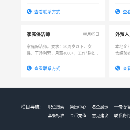
责任心
录，客
查看联系方式
查
懂电脑
能力，
家庭保洁师
08月05日
外贸人
家庭保洁师。要求：50周岁以下、女
本地企
性、干净利索，月薪4000+，工作轻松，
售经验
时间灵活，不需坐班，适合宝妈、全职
太太等。
查看联系方式
查
栏目导航:
职位搜索
简历中心
名企展示
一句话
套餐标准
金币充值
意见建议
联系我